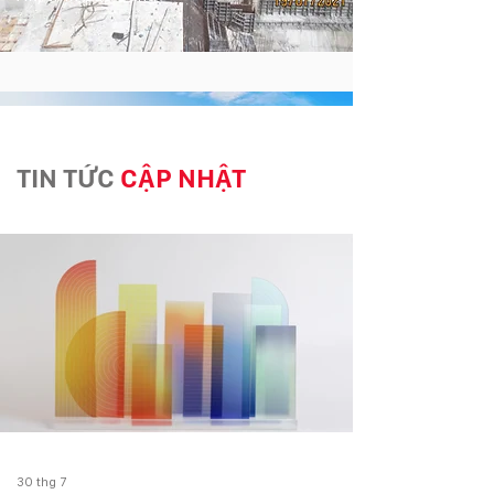
TIN TỨC
CẬP NHẬT
Thuỷ điện Khánh
Khê
Xã Khánh Khê , huyện Văn
Quan, tỉnh Lạng Sơn
30 thg 7