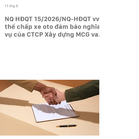
11 thg 6
NQ HĐQT 15/2026/NQ-HĐQT vv
thế chấp xe oto đảm bảo nghĩa
vụ của CTCP Xây dựng MCG vay
vốn tại Vietinbank Cao Bằng