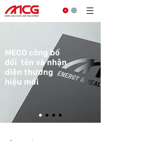
MECO công bố
đổi tên và nhận
diện thương
hiệu mới