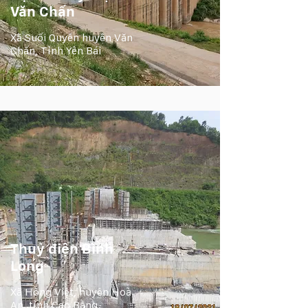
Văn Chấn
Xã Suối Quyền huyện Văn
Chấn, Tỉnh Yên Bái
Thuỷ điện Bình
Long
Xã Hồng Việt, huyện Hoà
An, tỉnh Cao Bằng