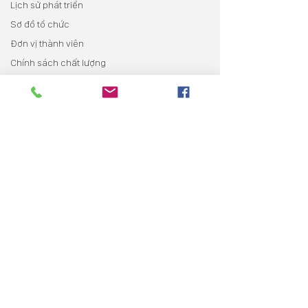
Lịch sử phát triển
Sơ đồ tổ chức
Đơn vị thành viên
Chính sách chất lượng
Quan hệ cổ đông
Thông tin chung
Báo cáo thường niên
Điều lệ
Trợ giúp cổ đông
Tin tức
Tin tức sự kiện
Tin tức Bất động sản
Tin tức dự án
Tuyển dụng