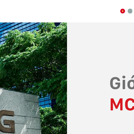
Giớ
MC