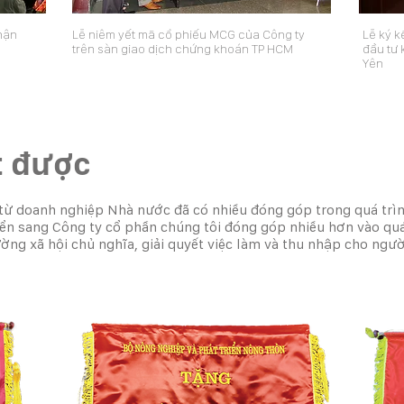
hận
Lễ niêm yết mã cổ phiếu MCG của Công ty
Lễ ký k
trên sàn giao dịch chứng khoán TP HCM
đầu tư
Yên
t được
từ doanh nghiệp Nhà nước đã có nhiều đóng góp trong quá trìn
ển sang Công ty cổ phần chúng tôi đóng góp nhiều hơn vào quá 
rường xã hội chủ nghĩa, giải quyết việc làm và thu nhập cho ngư