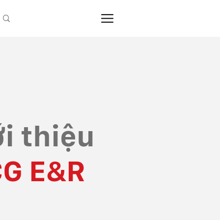
i thiệu
G E&R