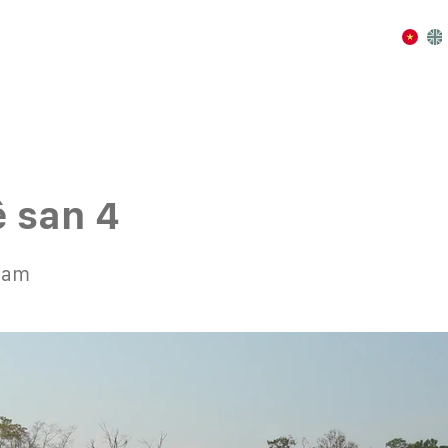
̂ san 4
tnam