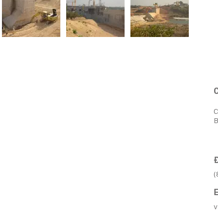
C
B
Đ
(
E