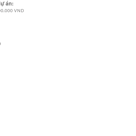
ự án:
00.000 VND
9