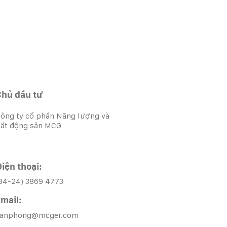
Chủ đầu tư
ông ty cổ phần Năng lượng và
ất động sản MCG
iện thoại:
84-24) 3869 4773
mail:
vanphong@mcger.com