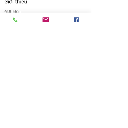
Giới thiệu
Giới thiệu
Thông điệp chủ tịch HĐQT
Lịch sử phát triển
Sơ đồ tổ chức
Đơn vị thành viên
Chính sách chất lượng
Quan hệ cổ đông
Thông tin chung
Báo cáo thường niên
Điều lệ
Trợ giúp cổ đông
Tin tức
Tin tức sự kiện