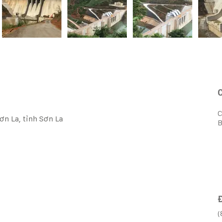
C
ơn La, tỉnh Sơn La
B
Đ
(