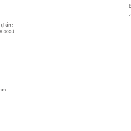
E
ự án:
88.000đ
nam