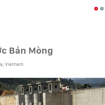
ớc Bản Mòng
La, Vietnam