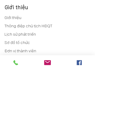
Giới thiệu
Giới thiệu
Thông điệp chủ tịch HĐQT
Lịch sử phát triển
Sơ đồ tổ chức
Đơn vị thành viên
Chính sách chất lượng
Quan hệ cổ đông
Thông tin chung
Báo cáo thường niên
Điều lệ
Trợ giúp cổ đông
Tin tức
Tin tức sự kiện