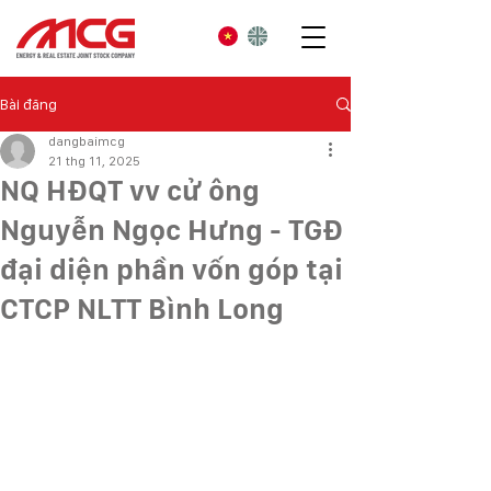
Bài đăng
dangbaimcg
21 thg 11, 2025
NQ HĐQT vv cử ông
Nguyễn Ngọc Hưng - TGĐ
đại diện phần vốn góp tại
CTCP NLTT Bình Long