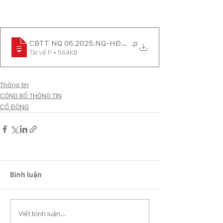
CBTT NQ 06.2025.NQ-HĐQT cử ông Nguyễn Ngọc Hưng 
.p
Tải về P • 564KB
Thông tin
CÔNG BỐ THÔNG TIN
CỔ ĐÔNG
Bình luận
Viết bình luận...