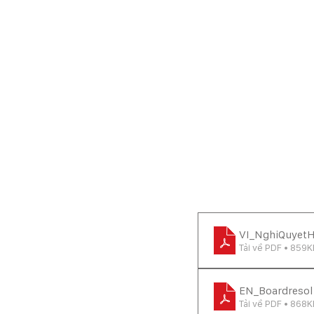
VI_NghiQuyet
Tải về PDF • 859K
EN_Boardresol
Tải về PDF • 868K