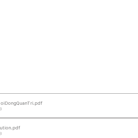
HoiDongQuanTri
.pdf
B
ution
.pdf
B