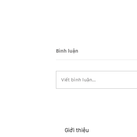
Bình luận
Viết bình luận...
BCTC, BCTC HỢP NHẤT QUÝ
2/2026
Giới thiệu