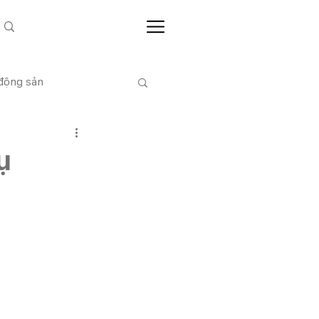
 động sản
CỔ ĐÔNG
ụ