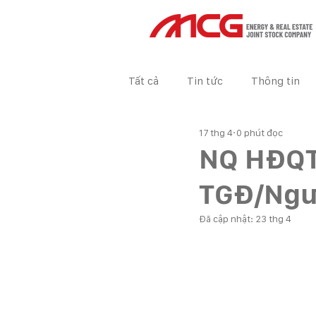
Tất cả
Tin tức
Thông tin
17 thg 4
0 phút đọc
Tin tức Dự án
BÁO CÁO TÀ
NQ HĐQT 
TGĐ/Ngư
Đã cập nhật:
23 thg 4