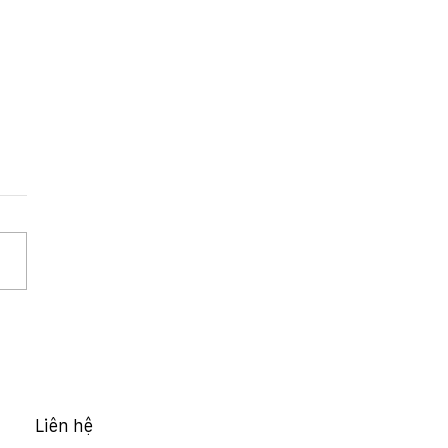
HĐQT 15/2026/NQ-HĐQT
hế chấp xe oto đảm bảo
a vụ của CTCP Xây
 MCG vay vốn tại
inbank Cao Bằng
Liên hệ