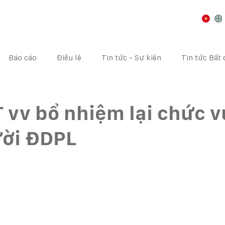
Báo cáo
Điều lệ
Tin tức - Sự kiện
Tin tức Bất
I CHÍNH
CÔNG BỐ THÔNG TIN
ĐẠI HỘI CỔ ĐÔNG
vv bổ nhiệm lại chức v
ời ĐDPL