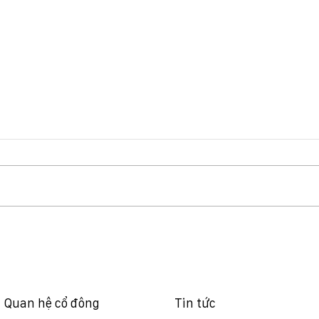
Báo cáo quản trị 6 tháng
NQ 
đầu năm 2026
vv t
nghĩ
dựng
Viet
Quan hệ cổ đông
Tin tức