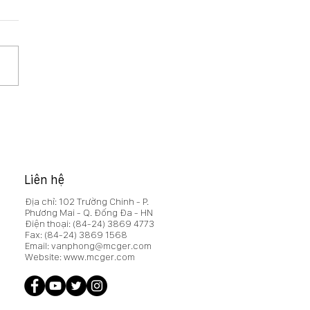
HĐQT 15/2026/NQ-HĐQT
hế chấp xe oto đảm bảo
a vụ của CTCP Xây
 MCG vay vốn tại
inbank Cao Bằng
Liên hệ
Địa chỉ: 102 Trường Chinh - P.
Phương Mai - Q. Đống Đa - HN
Điện thoại:
(84-24) 3869 4773
Fax:
(84-24) 3869 1568
Email:
vanphong@mcger.com
Website:
www.mcger.com