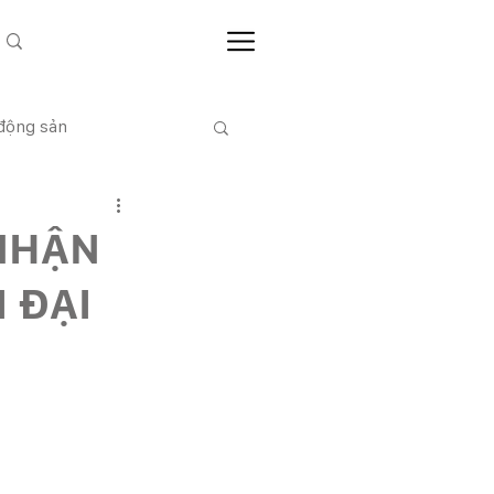
 động sản
CỔ ĐÔNG
 NHẬN
 ĐẠI