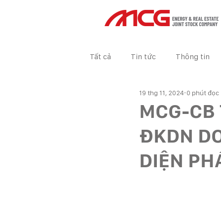
Tất cả
Tin tức
Thông tin
19 thg 11, 2024
0 phút đọc
Tin tức Dự án
BÁO CÁO TÀ
MCG-CB 
ĐKDN DO
DIỆN PH