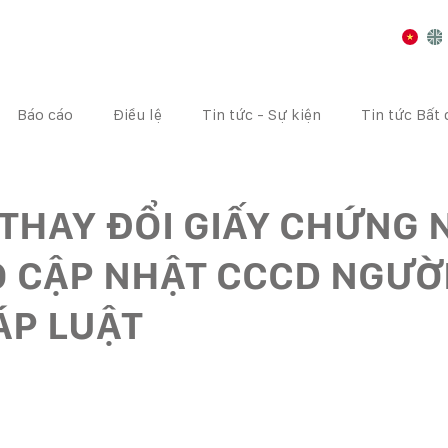
Báo cáo
Điều lệ
Tin tức - Sự kiện
Tin tức Bất
I CHÍNH
CÔNG BỐ THÔNG TIN
ĐẠI HỘI CỔ ĐÔNG
THAY ĐỔI GIẤY CHỨNG
 CẬP NHẬT CCCD NGƯỜI
ÁP LUẬT