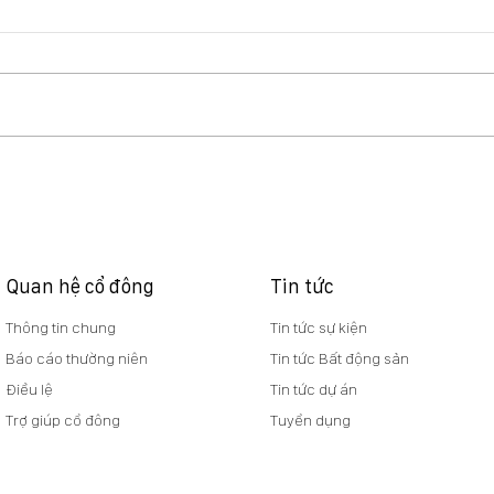
Báo cáo quản trị 6 tháng
NQ 
đầu năm 2026
vv t
nghĩ
dựng
Viet
Quan hệ cổ đông
Tin tức
Thông tin chung
Tin tức sự kiện
Báo cáo thường niên
Tin tức Bất động sản
Điều lệ
Tin tức dự án
Trợ giúp cổ đông
Tuyển dụng