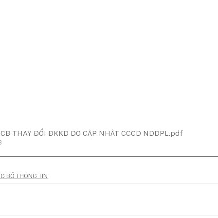
.CB THAY ĐỔI ĐKKD DO CẬP NHẬT CCCD NDDPL
.pdf
B
G BỐ THÔNG TIN