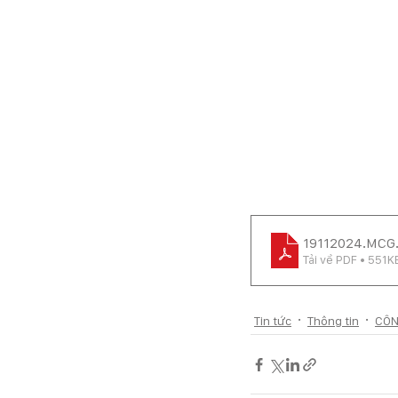
19112024.MCG
Tải về PDF • 551K
Tin tức
Thông tin
CÔN