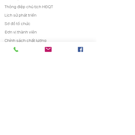
Thông điệp chủ tịch HĐQT
Lịch sử phát triển
Sơ đồ tổ chức
Đơn vị thành viên
Chính sách chất lượng
Quan hệ cổ đông
Thông tin chung
Báo cáo thường niên
Điều lệ
Trợ giúp cổ đông
Tin tức
Tin tức sự kiện
Tin tức Bất động sản
Tin tức dự án