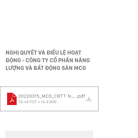
NGHỊ QUYẾT VÀ ĐIỀU LỆ HOẠT 
ĐỘNG - CÔNG TY CỔ PHẦN NĂNG 
LƯỢNG VÀ BẤT ĐỘNG SẢN MCG
20220315_MCG_CBTT NQ sua doi Dieu le
.pdf
Tải về PDF • 14.43MB