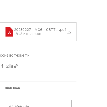
20230227 - MCG - CBTT QĐ 75.QĐ-XPVPHC CT NIN
.pdf
Tải về PDF • 905KB
CÔNG BỐ THÔNG TIN
Bình luận
Viết bình luận...