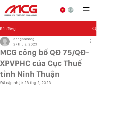
Bài đăng
dangbaimcg
27 thg 2, 2023
MCG công bố QĐ 75/QĐ-
XPVPHC của Cục Thuế
tỉnh Ninh Thuận
Đã cập nhật:
28 thg 2, 2023