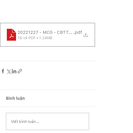
20221227 - MCG - CBTT HĐ CHUYEN NHUONG CP C
.pdf
Tải về PDF • 1.24MB
Bình luận
Viết bình luận...