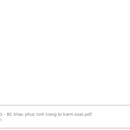
 - BC khac phuc tinh trang bi kiem soat
.pdf
B