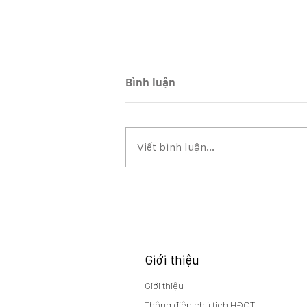
Bình luận
Viết bình luận...
BCTC, BCTC HỢP NHẤT QUÝ
2/2026
Giới thiệu
Giới thiệu
Thông điệp chủ tịch HĐQT