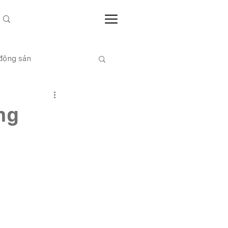
 động sản
CỔ ĐÔNG
ng