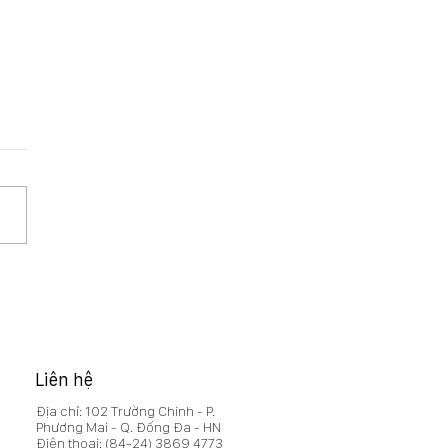
HĐQT 15/2026/NQ-HĐQT
hế chấp xe oto đảm bảo
a vụ của CTCP Xây
 MCG vay vốn tại
inbank Cao Bằng
Liên hệ
Địa chỉ: 102 Trường Chinh - P.
Phương Mai - Q. Đống Đa - HN
Điện thoại:
(84-24) 3869 4773