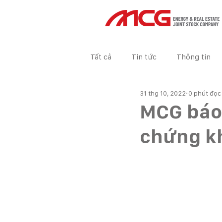
Tất cả
Tin tức
Thông tin
31 thg 10, 2022
0 phút đọc
Tin tức Dự án
BÁO CÁO TÀ
MCG báo 
chứng kh