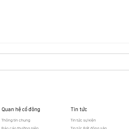
Báo cáo quản trị 6 tháng
NQ 
đầu năm 2026
vv t
nghĩ
dựng
Viet
Quan hệ cổ đông
Tin tức
Thông tin chung
Tin tức sự kiện
Báo cáo thường niên
Tin tức Bất động sản