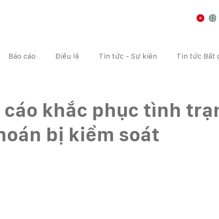
Báo cáo
Điều lệ
Tin tức - Sự kiện
Tin tức Bất
I CHÍNH
CÔNG BỐ THÔNG TIN
ĐẠI HỘI CỔ ĐÔNG
cáo khắc phục tình trạ
oán bị kiểm soát