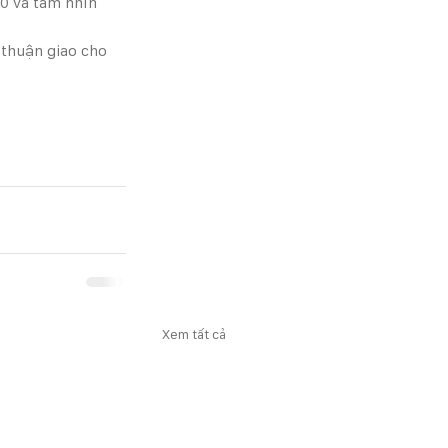
0 và tầm nhìn 
thuận giao cho 
Xem tất cả