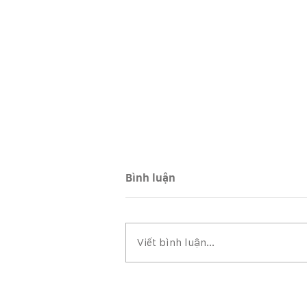
Bình luận
Viết bình luận...
Tài liệu phục vụ Hội nghị
nhà chung cư Meco