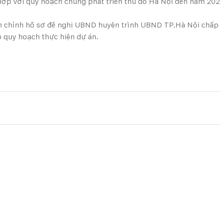
hợp với quy hoạch chung phát triển thủ đô Hà Nội đến năm 202
n chỉnh hồ sơ đề nghị UBND huyện trình UBND TP.Hà Nội chấp 
 quy hoạch thực hiện dự án.