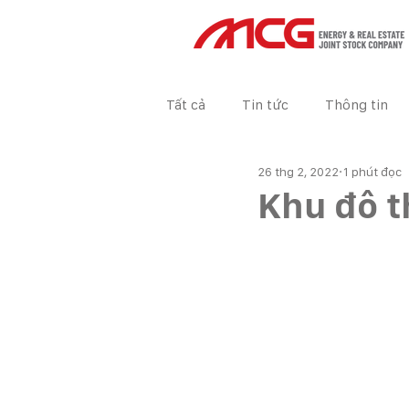
Tất cả
Tin tức
Thông tin
26 thg 2, 2022
1 phút đọc
Tin tức Dự án
BÁO CÁO TÀ
Khu đô t