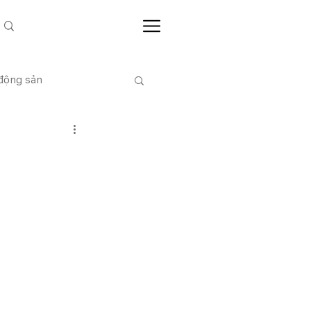
 động sản
CỔ ĐÔNG