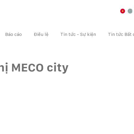
Báo cáo
Điều lệ
Tin tức - Sự kiện
Tin tức Bất
I CHÍNH
CÔNG BỐ THÔNG TIN
ĐẠI HỘI CỔ ĐÔNG
hị MECO city