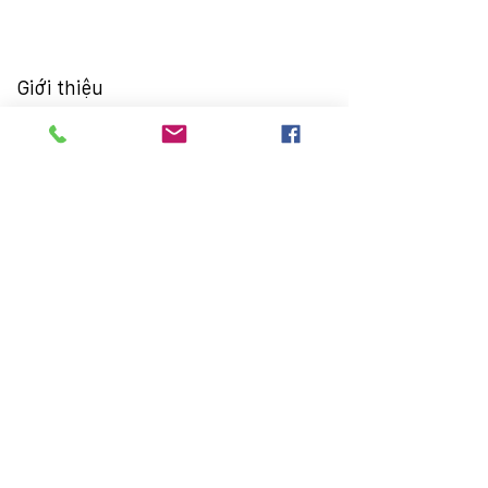
Giới thiệu
Giới thiệu
Thông điệp chủ tịch HĐQT
Lịch sử phát triển
Sơ đồ tổ chức
Đơn vị thành viên
Chính sách chất lượng
Quan hệ cổ đông
Thông tin chung
Báo cáo thường niên
Điều lệ
Trợ giúp cổ đông