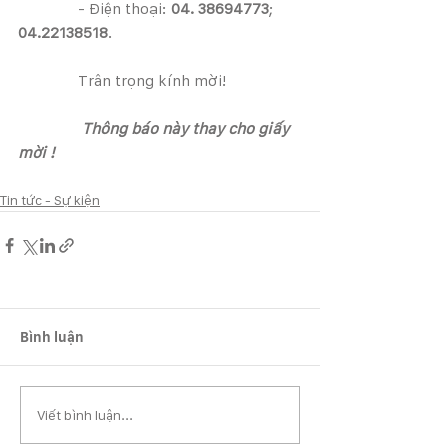
               - Điện thoại: 
04. 38694773
; 
04.22138518
.
               Trân trọng kính mời!
                Thông báo này thay cho giấy 
mời !
Tin tức - Sự kiện
Bình luận
Viết bình luận...