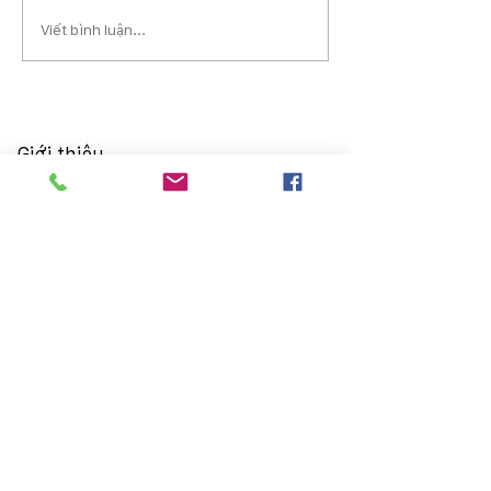
Viết bình luận...
Giới thiệu
Giới thiệu
Thông điệp chủ tịch HĐQT
Lịch sử phát triển
Sơ đồ tổ chức
Đơn vị thành viên
Chính sách chất lượng
Quan hệ cổ đông
Thông tin chung
Báo cáo thường niên
Điều lệ