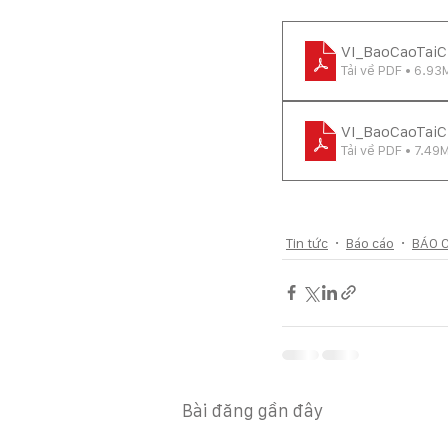
VI_BaoCaoTai
Tải về PDF • 6.93
VI_BaoCaoTai
Tải về PDF • 7.49
Tin tức
Báo cáo
BÁO C
Bài đăng gần đây