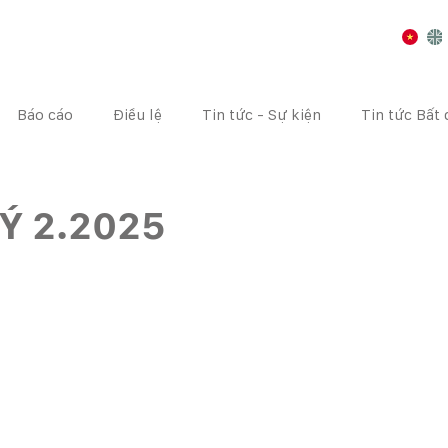
Báo cáo
Điều lệ
Tin tức - Sự kiện
Tin tức Bất
I CHÍNH
CÔNG BỐ THÔNG TIN
ĐẠI HỘI CỔ ĐÔNG
Ý 2.2025