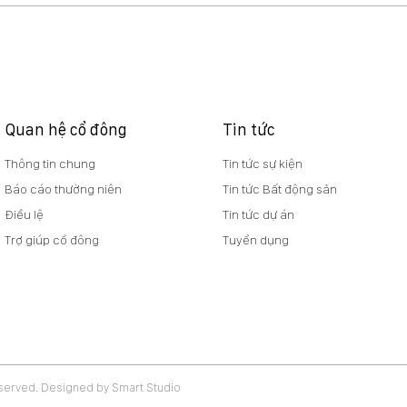
Báo cáo quản trị 6 tháng
NQ 
đầu năm 2026
vv t
nghĩ
dựng
Viet
Quan hệ cổ đông
Tin tức
Thông tin chung
Tin tức sự kiện
Báo cáo thường niên
Tin tức Bất động sản
Điều lệ
Tin tức dự án
Trợ giúp cổ đông
Tuyển dụng
eserved. Designed by Smart Studio