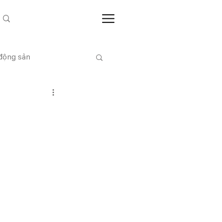
 động sản
CỔ ĐÔNG