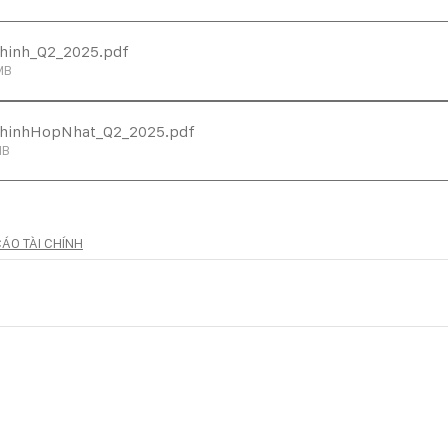
Chinh_Q2_2025
.pdf
MB
ChinhHopNhat_Q2_2025
.pdf
MB
ÁO TÀI CHÍNH