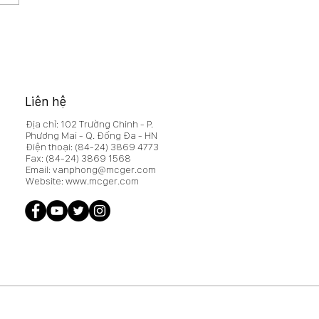
HĐQT 15/2026/NQ-HĐQT
hế chấp xe oto đảm bảo
a vụ của CTCP Xây
 MCG vay vốn tại
inbank Cao Bằng
Liên hệ
Địa chỉ: 102 Trường Chinh - P.
Phương Mai - Q. Đống Đa - HN
Điện thoại:
(84-24) 3869 4773
Fax:
(84-24) 3869 1568
Email:
vanphong@mcger.com
Website:
www.mcger.com