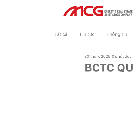
Tất cả
Tin tức
Thông tin
30 thg 7, 2025
0 phút đọc
Tin tức Dự án
BÁO CÁO TÀ
BCTC QU