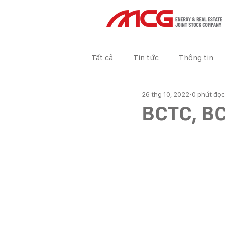
Tất cả
Tin tức
Thông tin
26 thg 10, 2022
0 phút đọc
Tin tức Dự án
BÁO CÁO TÀ
BCTC, B