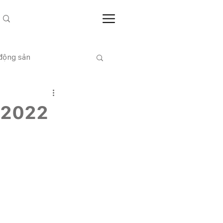
 động sản
CỔ ĐÔNG
 2022