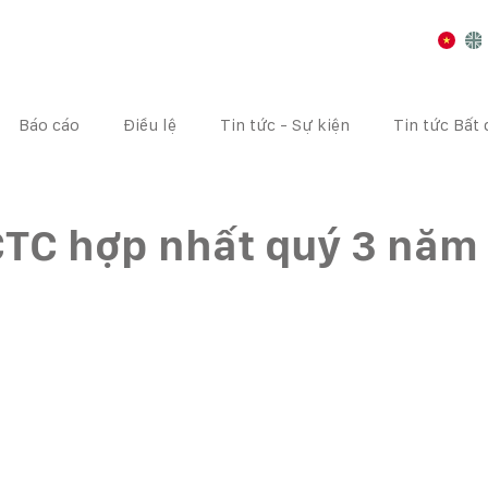
Báo cáo
Điều lệ
Tin tức - Sự kiện
Tin tức Bất
I CHÍNH
CÔNG BỐ THÔNG TIN
ĐẠI HỘI CỔ ĐÔNG
CTC hợp nhất quý 3 năm