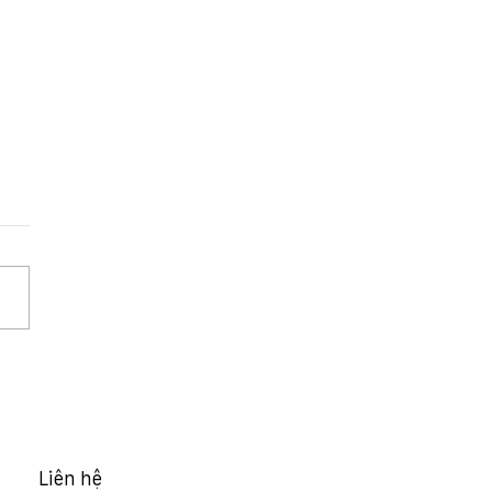
HĐQT 15/2026/NQ-HĐQT
hế chấp xe oto đảm bảo
a vụ của CTCP Xây
 MCG vay vốn tại
inbank Cao Bằng
Liên hệ