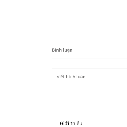
Bình luận
Viết bình luận...
BCTC, BCTC HỢP NHẤT QUÝ
2/2026
Giới thiệu