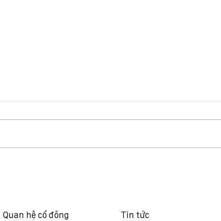
Báo cáo quản trị 6 tháng
NQ 
đầu năm 2026
vv t
nghĩ
dựng
Viet
Quan hệ cổ đông
Tin tức