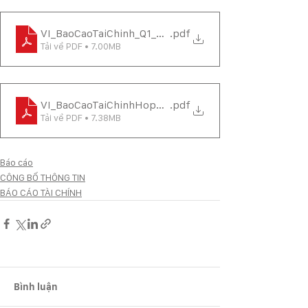
VI_BaoCaoTaiChinh_Q1_2025
.pdf
Tải về PDF • 7.00MB
VI_BaoCaoTaiChinhHopNhat_Q1_2025
.pdf
Tải về PDF • 7.38MB
Báo cáo
CÔNG BỐ THÔNG TIN
BÁO CÁO TÀI CHÍNH
Bình luận