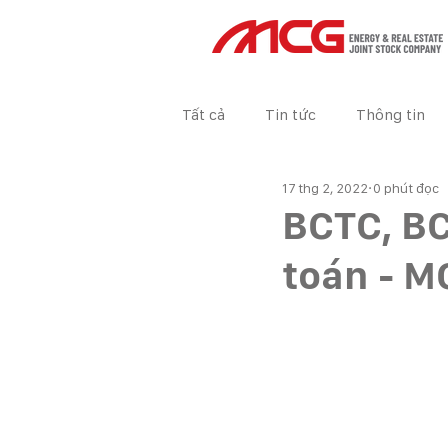
Tất cả
Tin tức
Thông tin
17 thg 2, 2022
0 phút đọc
Tin tức Dự án
BÁO CÁO TÀ
BCTC, B
toán - M