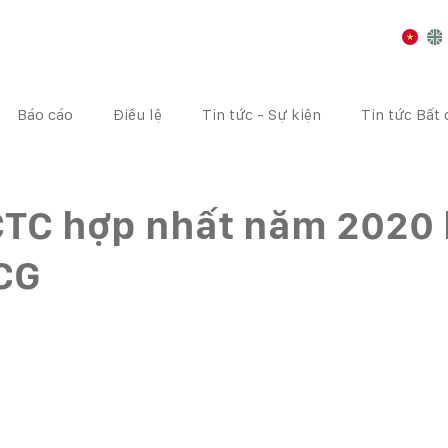
Báo cáo
Điều lệ
Tin tức - Sự kiện
Tin tức Bất
I CHÍNH
CÔNG BỐ THÔNG TIN
ĐẠI HỘI CỔ ĐÔNG
CTC hợp nhất năm 2020
CG