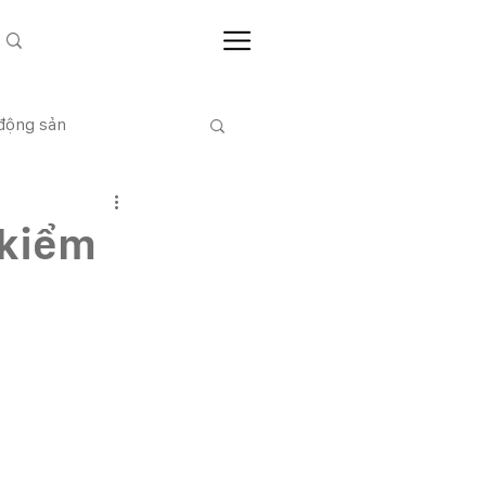
 động sản
CỔ ĐÔNG
 kiểm