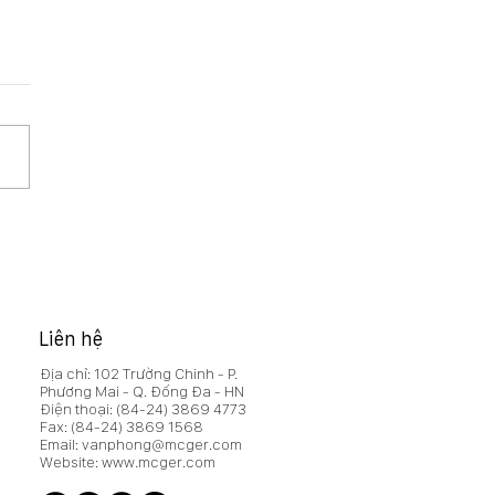
ết quả giao dịch bán cổ
u quỹ và TB số lượng cổ
u biểu quyết đang lưu
h
Liên hệ
Địa chỉ: 102 Trường Chinh - P.
Phương Mai - Q. Đống Đa - HN
Điện thoại:
(84-24) 3869 4773
Fax:
(84-24) 3869 1568
Email:
vanphong@mcger.com
Website:
www.mcger.com