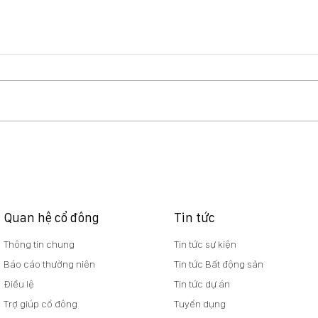
Báo cáo quản trị 6 tháng
BC k
đầu năm 2026
phiế
phiế
hàn
Quan hệ cổ đông
Tin tức
Thông tin chung
Tin tức sự kiện
Báo cáo thường niên
Tin tức Bất động sản
Điều lệ
Tin tức dự án
Trợ giúp cổ đông
Tuyển dụng