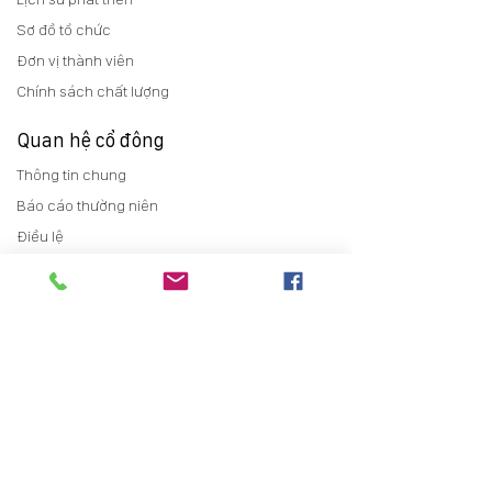
Sơ đồ tổ chức
Đơn vị thành viên
Chính sách chất lượng
Quan hệ cổ đông
Thông tin chung
Báo cáo thường niên
Điều lệ
Trợ giúp cổ đông
Tin tức
Tin tức sự kiện
Tin tức Bất động sản
Tin tức dự án
Tuyển dụng