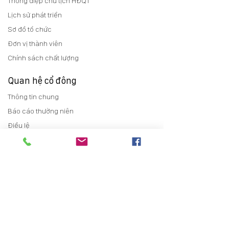
Thông điệp chủ tịch HĐQT
Lịch sử phát triển
Sơ đồ tổ chức
Đơn vị thành viên
Chính sách chất lượng
Quan hệ cổ đông
Thông tin chung
Báo cáo thường niên
Điều lệ
Trợ giúp cổ đông
Tin tức
Tin tức sự kiện
Tin tức Bất động sản
Tin tức dự án
Tuyển dụng