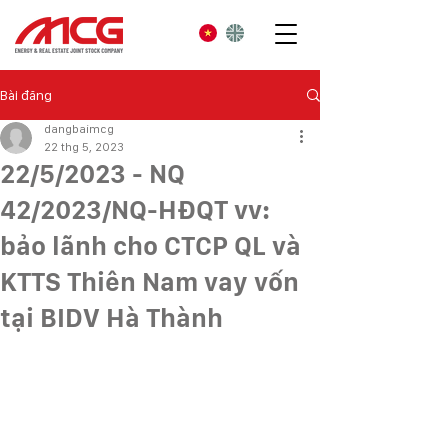
Bài đăng
dangbaimcg
22 thg 5, 2023
22/5/2023 - NQ
42/2023/NQ-HĐQT vv:
bảo lãnh cho CTCP QL và
KTTS Thiên Nam vay vốn
tại BIDV Hà Thành