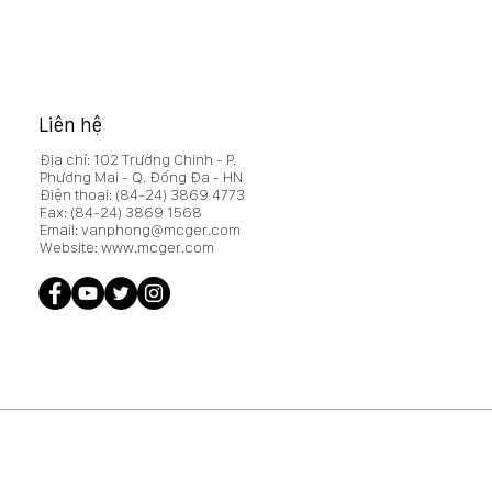
HĐQT 15/2026/NQ-HĐQT
hế chấp xe oto đảm bảo
a vụ của CTCP Xây
 MCG vay vốn tại
inbank Cao Bằng
Liên hệ
Địa chỉ: 102 Trường Chinh - P.
Phương Mai - Q. Đống Đa - HN
Điện thoại:
(84-24) 3869 4773
Fax:
(84-24) 3869 1568
Email:
vanphong@mcger.com
Website:
www.mcger.com