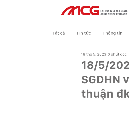
Tất cả
Tin tức
Thông tin
18 thg 5, 2023
0 phút đọc
Tin tức Dự án
BÁO CÁO TÀ
18/5/202
SGDHN v
thuận đk