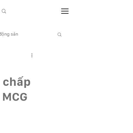
 động sản
CỔ ĐÔNG
 chấp
p MCG