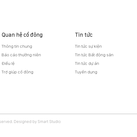
Báo cáo quản trị 6 tháng
NQ 
đầu năm 2026
vv t
nghĩ
dựng
Viet
Quan hệ cổ đông
Tin tức
Thông tin chung
Tin tức sự kiện
Báo cáo thường niên
Tin tức Bất động sản
Điều lệ
Tin tức dự án
Trợ giúp cổ đông
Tuyển dụng
eserved. Designed by Smart Studio