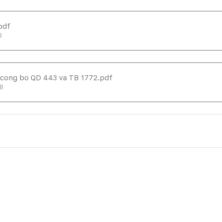
pdf
B
 cong bo QD 443 va TB 1772
.pdf
MB