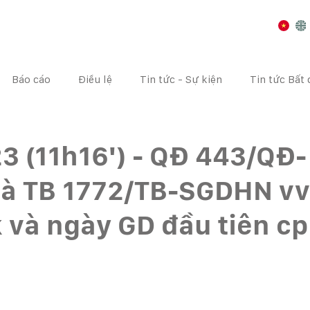
Báo cáo
Điều lệ
Tin tức - Sự kiện
Tin tức Bất
I CHÍNH
CÔNG BỐ THÔNG TIN
ĐẠI HỘI CỔ ĐÔNG
3 (11h16') - QĐ 443/QĐ-
à TB 1772/TB-SGDHN vv
 và ngày GD đầu tiên c