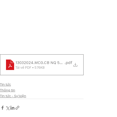
13032024.MCG.CB NQ 55.2024.NQ-HĐQT về tc ĐHCĐ 
.pdf
Tải về PDF • 576KB
Tin tức
Thông tin
Tin tức - Sự kiện