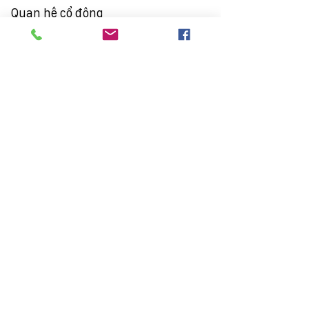
Quan hệ cổ đông
Thông tin chung
Báo cáo thường niên
Điều lệ
Trợ giúp cổ đông
Tin tức
Tin tức sự kiện
Tin tức Bất động sản
Tin tức dự án
Tuyển dụng
Liên hệ
Địa chỉ: 102 Trường Chinh - P. Phương Mai
- Q. Đống Đa - HN
Điện thoại:
(84-24) 3869 4773