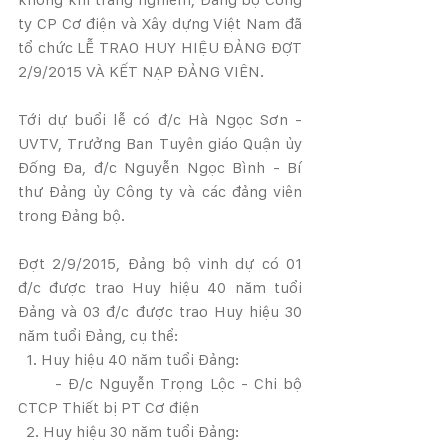
ty CP Cơ điện và Xây dựng Việt Nam đã 
tổ chức LỄ TRAO HUY HIỆU ĐẢNG ĐỢT 
2/9/2015 VÀ KẾT NẠP ĐẢNG VIÊN.
Tới dự buổi lễ có đ/c Hà Ngọc Sơn - 
UVTV, Trưởng Ban Tuyên giáo Quận ủy 
Đống Đa, đ/c Nguyễn Ngọc Bình - Bí 
thư Đảng ủy Công ty và các đảng viên 
trong Đảng bộ.
Đợt 2/9/2015, Đảng bộ vinh dự có 01 
đ/c được trao Huy hiệu 40 năm tuổi 
Đảng và 03 đ/c được trao Huy hiệu 30 
năm tuổi Đảng, cụ thể:
  1. Huy hiệu 40 năm tuổi Đảng:
      - Đ/c Nguyễn Trọng Lộc - Chi bộ 
CTCP Thiết bị PT Cơ điện
  2. Huy hiệu 30 năm tuổi Đảng: