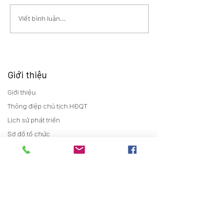
Viết bình luận...
Giới thiệu
Giới thiệu
Thông điệp chủ tịch HĐQT
Lịch sử phát triển
Sơ đồ tổ chức
Đơn vị thành viên
Chính sách chất lượng
Quan hệ cổ đông
Thông tin chung
Báo cáo thường niên