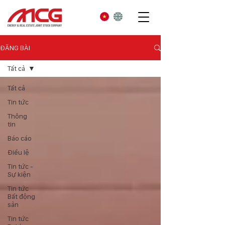
ĐĂNG BÀI
Tất cả
Tất cả
Tin tức
Thông
tin
Báo cáo
Điều lệ
Tin tức -
Sự kiện
Tin tức
Bất động
sản
Tin tức