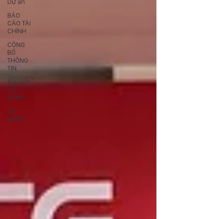
Dự án
BÁO
CÁO TÀI
CHÍNH
CÔNG
BỐ
THÔNG
TIN
ĐẠI HỘI
CỔ
ĐÔNG
CỔ
ĐÔNG